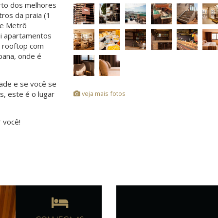
rto dos melhores
ros da praia (1
de Metrô
ui apartamentos
o rooftop com
bana, onde é
dade e se você se
, este é o lugar
veja mais fotos
 você!