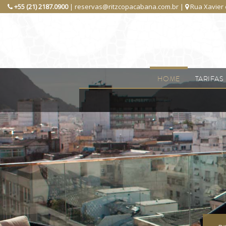
+55 (21) 2187.0900
| reservas@ritzcopacabana.com.br |
Rua Xavier d
HOME
TARIFAS