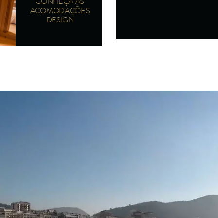
CONHEÇA AS
ACOMODAÇÕES
DESIGN